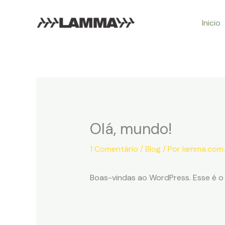
Ir
Inicio
para
o
conteúdo
Olá, mundo!
1 Comentário
/
Blog
/ Por
lamma.com.
Boas-vindas ao WordPress. Esse é o 