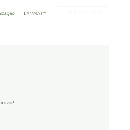
nização
LAMMA.PY
+55 16 3209-7283
crever!