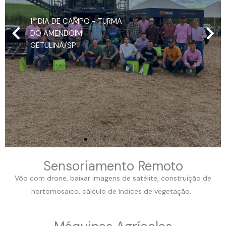
1º DIA DE CAMPO - TURMA
DO AMENDOIM
GETULINA/SP
Sensoriamento Remoto
Vôo com drone, baixar imagens de satélite, construição de
hortomosaico, cálculo de índices de vegetação,