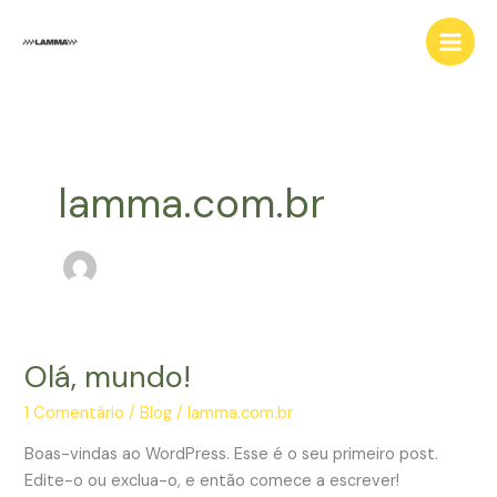
Ir
para
o
conteúdo
lamma.com.br
Olá, mundo!
Olá,
mundo!
1 Comentário
/
Blog
/
lamma.com.br
Boas-vindas ao WordPress. Esse é o seu primeiro post.
Edite-o ou exclua-o, e então comece a escrever!